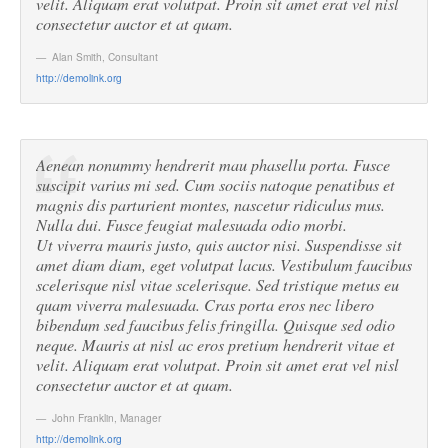
velit. Aliquam erat volutpat. Proin sit amet erat vel nisl
consectetur auctor et at quam.
Alan Smith
,
Consultant
http://demolink.org
Aenean nonummy hendrerit mau phasellu porta. Fusce
suscipit varius mi sed. Cum sociis natoque penatibus et
magnis dis parturient montes, nascetur ridiculus mus.
Nulla dui. Fusce feugiat malesuada odio morbi.
Ut viverra mauris justo, quis auctor nisi. Suspendisse sit
amet diam diam, eget volutpat lacus. Vestibulum faucibus
scelerisque nisl vitae scelerisque. Sed tristique metus eu
quam viverra malesuada. Cras porta eros nec libero
bibendum sed faucibus felis fringilla. Quisque sed odio
neque. Mauris at nisl ac eros pretium hendrerit vitae et
velit. Aliquam erat volutpat. Proin sit amet erat vel nisl
consectetur auctor et at quam.
John Franklin
,
Manager
http://demolink.org